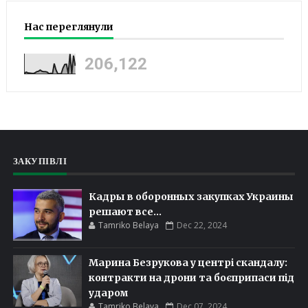
Нас переглянули
206,122
ЗАКУПІВЛІ
Кадры в оборонных закупках Украины
решают все...
Tamriko Belaya
Dec 22, 2024
Марина Безрукова у центрі скандалу:
контракти на дрони та боєприпаси під
ударом
Tamriko Belaya
Dec 07, 2024