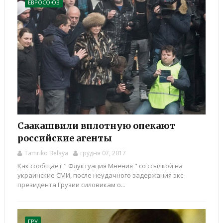
ЕВРОСОЮЗ
Саакашвили вплотную опекают
российские агенты
Tamriko Belaya
грудня 07, 2017
Как сообщает " Флуктуация Мнения " со ссылкой на
украинские СМИ, после неудачного задержания экс-
президента Грузии силовикам о...
ГРУ