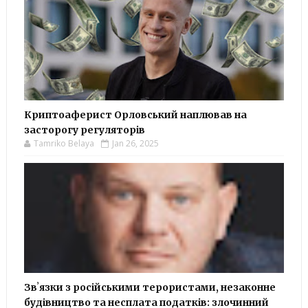
Криптоаферист Орловський наплював на
засторогу регуляторів
Tamriko Belaya
Jan 26, 2025
Звʼязки з російськими терористами, незаконне
будівництво та несплата податків: злочинний