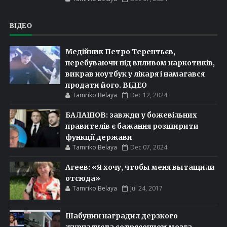
ВІДЕО
Медійник Петро Терентьєв,
перебуваючи під впливом наркотиків,
викрав ноутбук у лікаря і намагався
продати його. ВІДЕО
Tamriko Belaya
Dec 12, 2024
БАЛАШОВ: завжди у божевільних
правителів є бажання розширити
функції держави
Tamriko Belaya
Dec 07, 2024
Агеев: «Я хочу, чтобы меня вытащили
отсюда»
Tamriko Belaya
Jul 24, 2017
Шабунин наградил дерзкого
журналиста сотрясением мозга