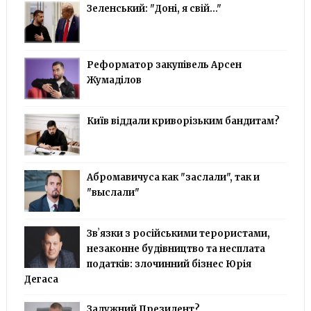
Зеленський: "Доні, я свій..."
Реформатор закупівель Арсен
Жумаділов
Київ віддали криворізьким бандитам?
Абромавичуса как "заслали", так и
"выслали"
Звʼязки з російськими терористами,
незаконне будівництво та несплата
податків: злочинний бізнес Юрія
Дегаса
Залужний Президент?