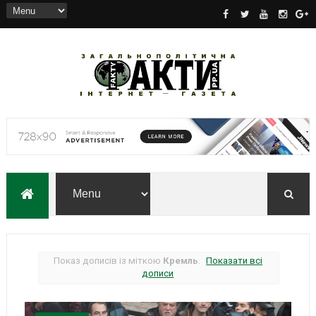
Показ дописів із міткою
Кремль
.
Показати всі
дописи