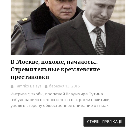
В Москве, похоже, началось...
Стремительные кремлевские
престановки
Tamriko Belaya
березня 13, 2015
Интрига с, якобы, пропажей Владимира Путина
взбудоражила всех экспертов в отрасли политики,
уводя в сторону общественное внимание от прак...
СТАРІШІ ПУБЛІКАЦІЇ