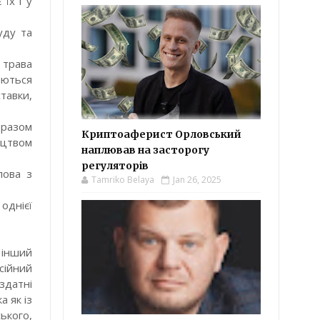
їх і у
уду та
 трава
яються
тавки,
 разом
Криптоаферист Орловський
ицтвом
наплював на засторогу
регуляторів
лова з
Tamriko Belaya
Jan 26, 2025
однієї
 інший
сійний
здатні
 як із
ського,