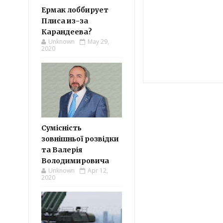
Ермак лоббирует
Плиса из-за
Карандеева?
Unknown
May 29,
2020
Сумісність
зовнішньої розвідки
та Валерія
Володимировича
Unknown
Apr 12,
2020