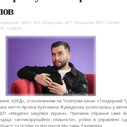
лов
Адаманов
,
АМКУ
,
АОЗ
,
Безрукова
,
ДОТ
,
Жумаділов
,
МОУ
,
Ситник
,
ISE
,
SCANDAL
ання «
ОРД
», із посиланням на Телеграм-канал «Тендерний Т
інка життя Арсена Куатовича Жумаділова розпочалась у квітні
ДП «Медичні закупівлі Україні». Причини обрання саме 
ндації «антикорупційної спільноти», успіхи в управлінні о
області та особиста протекція Мустафи Джемілєва.