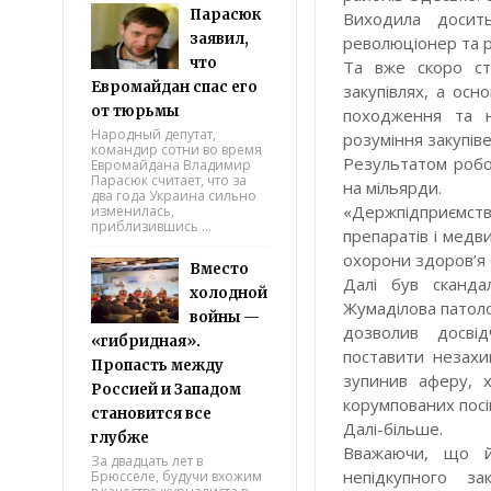
Парасюк
Виходила досить
заявил,
революціонер та 
что
Та вже скоро ст
Евромайдан спас его
закупівлях, а осн
от тюрьмы
походження та н
Народный депутат,
розуміння закупіве
командир сотни во время
Результатом робо
Евромайдана Владимир
Парасюк считает, что за
на мільярди.
два года Украина сильно
«Держпідприємство
изменилась,
приблизившись ...
препаратів і медв
охорони здоров’я 
Вместо
Далі був сканда
холодной
Жумаділова патолог
войны —
дозволив досві
«гибридная».
поставити незах
Пропасть между
зупинив аферу, х
Россией и Западом
корумпованих посі
становится все
Далі-більше.
глубже
Вважаючи, що й
За двадцать лет в
непідкупного за
Брюсселе, будучи вхожим