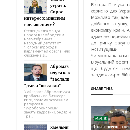
Віктора Пінчука т
утратил
корисно для Укра
Сорос
Можливо так, але 
интерес к Минским
дрібного гатунку
соглашениям?
економіку країн. 
Степендиатка фонда
Сороса в Кембридже и
адже не переймає
новоизбранная
до ринку закупі
народный депутат от
"Голоса" (проход в
інституціями.
парламент ей обеспечило
Чи можна казати 
сложение д...
Візуальний ефект 
Абромав
що будь-які фін
ичуса как
злодюжки-розбійн
"заслали
", так и "выслали"
SHARE THIS
У Айвараса Абромавичуса
проблемы по бизнесу в
Риге, поэтому освоением
ресурсов в
"Укроборонпроме"
заняты кадровик Бондар и
Тре...
ANALISE
Стали известны новы
Хмельни