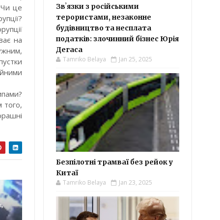
Звʼязки з російськими
 Чи це
терористами, незаконне
упції?
будівництво та несплата
рупції
податків: злочинний бізнес Юрія
ває на
Дегаса
ужним,
Tamriko Belaya
Jan 25, 2025
пустки
ійними
ипами?
 того,
орашні
Безпілотні трамваї без рейок у
Китаї
Tamriko Belaya
Jan 23, 2025
в,