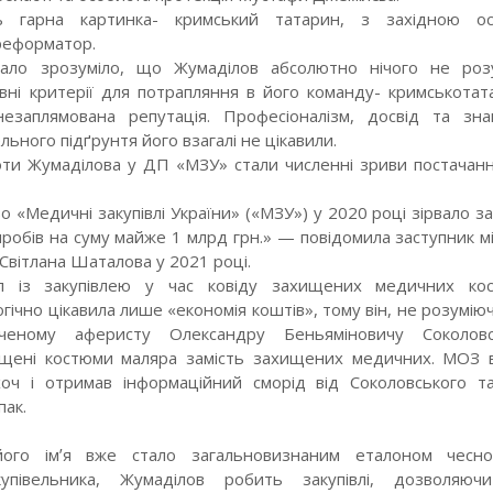
 гарна картинка- кримський татарин, з західною ос
реформатор.
ало зрозуміло, що Жумаділов абсолютно нічого не роз
овні критерії для потрапляння в його команду- кримськотат
езаплямована репутація. Професіоналізм, досвід та зн
льного підґрунтя його взагалі не цікавили.
ти Жумаділова у ДП «МЗУ» стали численні зриви постачання
 «Медичні закупівлі України» («МЗУ») у 2020 році зірвало зак
иробів на суму майже 1 млрд грн.» — повідомила заступник мі
Світлана Шаталова у 2021 році.
л із закупівлею у час ковіду захищених медичних кос
ічно цікавила лише «економія коштів», тому він, не розуміюч
дченому аферисту Олександру Беньяміновичу Соколовс
ищені костюми маляра замість захищених медичних. МОЗ 
оч і отримав інформаційний сморід від Соколовського т
пак.
ого імʼя вже стало загальновизнаним еталоном чесно
купівельника, Жумаділов робить закупівлі, дозволяюч