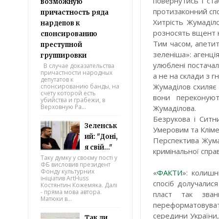
повернутись і ста
возможную
протизаконний спо
причастность ряда
Хитрість Жумаділ
нардепов к
розносять вщент 
спонсированию
Тим часом, апетит
преступной
зеленіша»: агенці
группировки
улюблені постачал
В случае доказательства
причастности народных
а не на склади з 
депутатов к
Жумаділов схиляє
спонсированию банды, на
счету которой есть
вони переконуют
убийства и грабежи, в
Верховную Ра...
Жумаділова.
Безрукова і Ситн
Зеленськ
Умеровим та Кліме
ий: "Доні,
Перспектива Жума
я свій..."
кримінальної спра
Таку думку у своєму пості у
ФБ висловив президент
Фонду культурних
«
ФАКТИ
»: колишн
ініціатив ArtHuss
спосіб долучалися
Костянтин Кожемяка. Далі
- пряма мова автора.
пласт так звани
Матюки в...
переформатовувати
середини України, 
Так ли