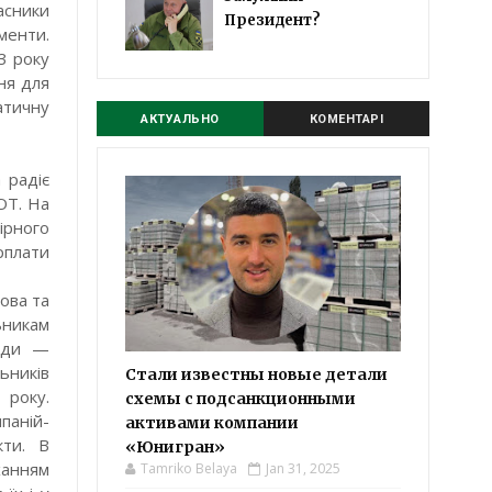
асники
Президент?
менти.
23 року
ня для
атичну
АКТУАЛЬНО
КОМЕНТАРІ
 радіє
ОТ. На
ірного
рплати
ова та
никам
тоди —
ьників
Стали известны новые детали
 року.
схемы с подсанкционными
паній-
активами компании
кти. В
«Юнигран»
ханням
Tamriko Belaya
Jan 31, 2025