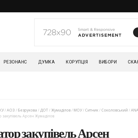
РЕЗОНАНС
ДУМКА
КОРУПЦІЯ
ВИБОРИ
СКА
КУ
/
АОЗ
/
Безрукова
/
ДОТ
/
Жумаділов
/
МОУ
/
Ситник
/
Соколовський
/
ANA
 закупівель Арсен Жумаділов
тор закупівель Арсен