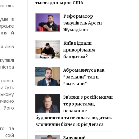
тысяч долларов США
вітою,
Реформатор
уміє в
закупівель Арсен
арське
Жумаділов
ання й
Київ віддали
 ліків
криворізьким
бандитам?
упівлі
ністра
Абромавичуса как
"заслали", так и
тюмів.
"выслали"
и суті,
ькому
Звʼязки з російськими
вчасно
терористами,
а його
незаконне
будівництво та несплата податків:
злочинний бізнес Юрія Дегаса
го та
и собі
Залужний