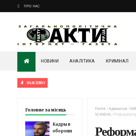
Ξ
ПРО НАС
НОВИНИ
АНАЛІТИКА
КРИМІНАЛ
ВАЖЛИВО
Home
/
Адаманов
/
АМ
Головне за місяць
SCANDAL
/
Реформатор
Кадры в
Реформа
оборонн