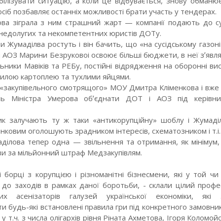
білізувати ситуацію, а коли це відбувається, знову обманює 
сіб позбавляє останніх можливості брати участь у тендерах.
ова зіграла з ним страшний жарт — компанії подають до с
недолугих та некомпетентних юристів ДОТу.
и Жумаділва ростуть і він бачить, що «на сусідському газоні
я АОЗ Марини Безруковоі освоює більші бюджети, в неї зʼявл
ьники Мавіків та РЕБу, постійні відрядження на оборонні вис
гнилою картоплею та тухлими яйцями.
 «закупівельного смотрящого» МОУ Дмитра Кліменкова і вже
ь Міністра Умерова обʼєднати ДОТ і АОЗ під керівн
ик залучають ту ж таки «антикорупційну» шоблу і Жумаді
нковим оголошують зрадником інтересів, схематозником і т.і.
ділова тепер одна — звільнення та отримання, як мінімум, 
ви за мільйонний штраф Медзакупівлям.
і борці з корупцією і різноманітні бізнесмени, які у той чи
 до заходів в рамках даної боротьби, - склали цілий профе
х асенізаторів галузей української економіки, які 
 будь-які встановлені правила гри під конкретного замовника
у т.ч. з числа олігархів рівня Ріната Ахметова, Ігоря Коломой