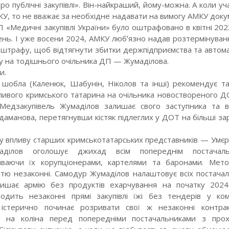
о публічні закупівлі». Він-найкраший, йому-можна. А коли уч
У, то не вважає за необхідне надавати на вимогу АМКУ доку
ДП «Медичні закупівлі України» було оштрафовано в квітні 20
ень. І уже восени 2024, АМКУ любʼязно надав розтермінуван
о штрафу, щоб відтягнути збитки держпідприємства та автом
у на тодішнього очільника ДП — Жумаділова.
и.
 шобла (Каленюк, Шабунін, Ніколов та інші) рекомендує та
ливого кримського татарина на очільника новоствореного Д
 Медзакупівель Жумаділов залишає свого заступника та в
аманова, перетягнувши кістяк підлеглих у ДОТ на більші за
у впливу старших кримськотатарських представників — Умєр
маділов оголошує джихад всім попереднім постачаль
иваючи їх корупціонерами, картелями та баронами. Ме
істю незаконні. Самодур Жумаділов налаштовує всіх постачал
лишає армію без продуктів ехарчування на початку 2024
одить незаконні прямі закупівлі їжі без тендерів у ком
 істерично починає розривати свої ж незаконні контра
ає на коліна перед попередніми постачальниками з про