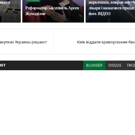
нными
наркотиків, викрав ноутб
Реформатор закупівель Арсен
лікаря і намагався прода
Жумаділов
його. ВІДЕО
закупках Украины решают
Київ віддали криворізьким ба
NT
BLOGGER
DISQUS
FAC