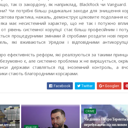
ощо, так із закордону, як наприклад, BlackRock чи Vanguard.
їни? Чи потрібні більш радикальні заходи для знищення кор
світова практика, нажаль, демонструє цілковите подолання ко
, яка має несистемний характер, що не так і потужно впли
А от рівень системної корупції стає більш професійним і пот
ться процедурними змінами й спробами роздати нові пере
вель, які вживаються Урядом і відповідними антикорупц
про ефективність реформ, які реалізуються за такими принц
безумовно є, але системно проблема ж не вирішується, окрім
анси держави ставляться під іноземний контроль, а вч
ики стають благородними корсарами.
Facebook
Twitter
Google+
CRIME
Медійник Петро Терентьє
е детали
перебуваючи під впливом
ANALISE