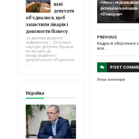
схемы с подсанкцио
цькі
активами компании
депутати
«Юнигран»
об’єдналися, щоб
захистити лікарів і
допомогти бізнесу
PREVIOUS
За даними видання "
Ар₴ументум ", 29 травня,
Кадры в оборонных 
народні депутати України,
все...
які входять до
міжфракційного
депутатського об’єднання
...
POST
COMME
Немає коментарів
Україна