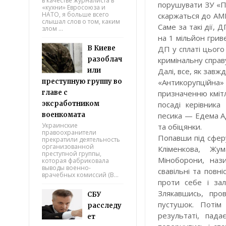
в качестве журналиста в
порушувати ЗУ «Пр
«кухни» Евросоюза и
НАТО, я больше всего
скаржаться до АМК
слышал слов о том, каким
Саме за такі дії, 
злом ...
на 1 мільйон грив
В Киеве
ДП у сплаті цьог
разоблач
кримінальну справ
или
Далі, все, як завжд
преступную группу во
«Антикорупційна»
главе с
призначенню кміт
эксработником
посаді керівника
военкомата
песика — Едема Ад
Украинские
та обіцянки.
правоохранители
Попавши під сфер
прекратили деятельность
организованной
Кліменкова, Жу
преступной группы,
Міноборони, наз
которая фабриковала
выводы военно-
свавільні та повн
врачебных комиссий (В...
проти себе і за
Злякавшись, пров
СБУ
пустушок. Потім
расследу
результаті, пад
ет