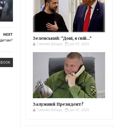
ук у
ти
NEXT
Зеленський: "Доні, я свій..."
ндитам?
Tamriko Belaya
Jan 07, 2025
EBOOK
Залужний Президент?
Tamriko Belaya
Jan 07, 2025