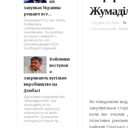
ых
Жумаді
закупках Украины
решают все...
Оказывается у нас опять
грудня 22, 2024
появились
«неприкасаемые»
Соколовський
,
ANAL
чиновники. За критику
которых снимают с
должности «по
рекомендации СБУ»,
сообщает издание ...
Бойовики
поступов
о
закривають вугільне
виробництво на
Донбасі
Державне підприємство
«Макіїввугілля», яке
Як повідомляє вид
знаходиться на
закупівельна стор
окупованій території,
опинилося на межі
коли він очолив 
закриття. Залишити
позитивні рекоме
планується тільки тр...
районів Одеської 