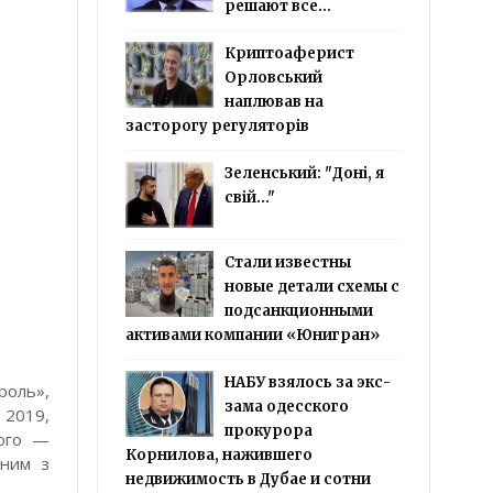
решают все...
Криптоаферист
Орловський
наплював на
засторогу регуляторів
Зеленський: "Доні, я
свій..."
Стали известны
новые детали схемы с
подсанкционными
активами компании «Юнигран»
НАБУ взялось за экс-
роль»,
зама одесского
 2019,
прокурора
його —
Корнилова, нажившего
дним з
недвижимость в Дубае и сотни