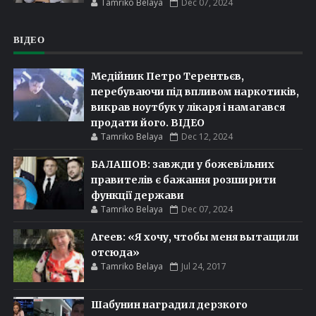
Tamriko Belaya
Dec 07, 2024
ВІДЕО
Медійник Петро Терентьєв,
перебуваючи під впливом наркотиків,
викрав ноутбук у лікаря і намагався
продати його. ВІДЕО
Tamriko Belaya
Dec 12, 2024
БАЛАШОВ: завжди у божевільних
правителів є бажання розширити
функції держави
Tamriko Belaya
Dec 07, 2024
Агеев: «Я хочу, чтобы меня вытащили
отсюда»
Tamriko Belaya
Jul 24, 2017
Шабунин наградил дерзкого