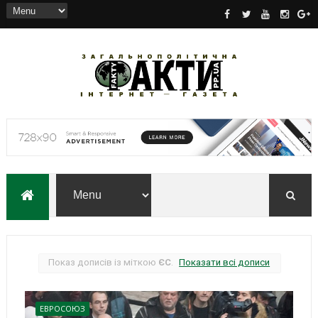
Показ дописів із міткою
ЄС
.
Показати всі дописи
ЕВРОСОЮЗ