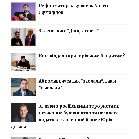
Реформатор закупівель Арсен
Жумаділов
Зеленський: "Доні, я свій..."
Київ віддали криворізьким бандитам?
Абромавичуса как "заслали", так и
"выслали"
Звʼязки з російськими терористами,
незаконне будівництво та несплата
податків: злочинний бізнес Юрія
Дегаса