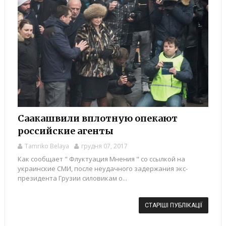
Саакашвили вплотную опекают
российские агенты
Tamriko Belaya
грудня 07, 2017
Как сообщает " Флуктуация Мнения " со ссылкой на
украинские СМИ, после неудачного задержания экс-
президента Грузии силовикам о...
СТАРІШІ ПУБЛІКАЦІЇ