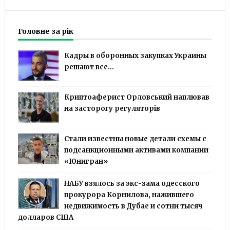
Головне за рік
Кадры в оборонных закупках Украины
решают все...
Криптоаферист Орловський наплював
на засторогу регуляторів
Стали известны новые детали схемы с
подсанкционными активами компании
«Юнигран»
НАБУ взялось за экс-зама одесского
прокурора Корнилова, нажившего
недвижимость в Дубае и сотни тысяч
долларов США