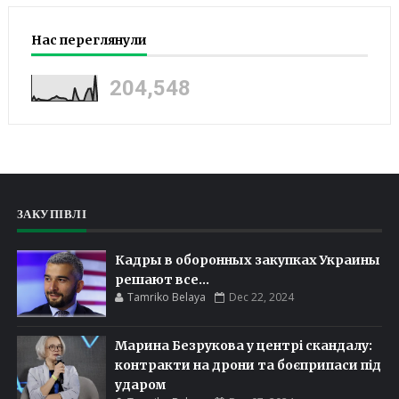
Нас переглянули
204,548
ЗАКУПІВЛІ
Кадры в оборонных закупках Украины
решают все...
Tamriko Belaya
Dec 22, 2024
Марина Безрукова у центрі скандалу:
контракти на дрони та боєприпаси під
ударом