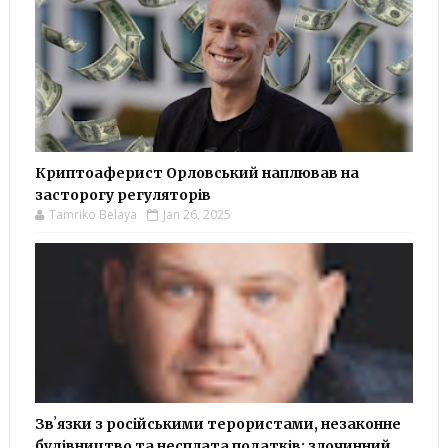
Криптоаферист Орловський наплював на
засторогу регуляторів
Tamriko Belaya
Jan 26, 2025
Звʼязки з російськими терористами, незаконне
будівництво та несплата податків: злочинний