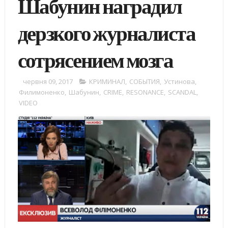
Шабунин наградил
дерзкого журналиста
сотрясением мозга
червня 09, 2017
КРИМИНАЛ
,
СОБЫТИЯ
,
Устинова
,
Филимоненко
,
Шабунин
,
CRIME
,
RESONANCE
,
SCANDAL
,
VIDEO