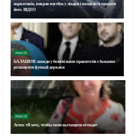
наркотиків, викрав ноутбук у лікаря і намагався продати
його. ВІДЕО
ANALISE
БАЛАШОВ: завжди у божевільних правителів є бажання
розширити функції держави
ANALISE
Агеев: «Я хочу, чтобы меня вытащили отсюда»