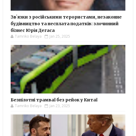
Звʼязки з російськими терористами, незаконне
будівництво та несплата податків: злочинний
бізнес Юрія Дегаса
Tamriko Belaya
Jan 25, 2025
Безпілотні трамваї без рейок у Китаї
Tamriko Belaya
Jan 23, 2025