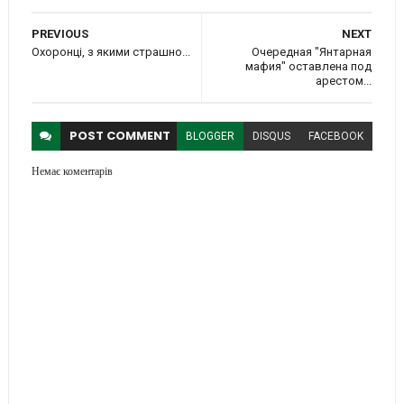
PREVIOUS
NEXT
Охоронці, з якими страшно...
Очередная "Янтарная
мафия" оставлена под
арестом...
POST
COMMENT
BLOGGER
DISQUS
FACEBOOK
Немає коментарів