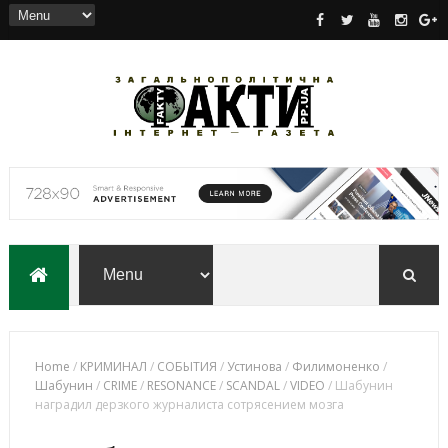
Home
/
КРИМИНАЛ
/
СОБЫТИЯ
/
Устинова
/
Филимоненко
/
Шабунин
/
CRIME
/
RESONANCE
/
SCANDAL
/
VIDEO
/
Шабунин
наградил дерзкого журналиста сотрясением мозга