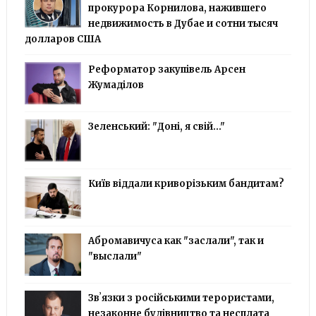
прокурора Корнилова, нажившего
недвижимость в Дубае и сотни тысяч
долларов США
Реформатор закупівель Арсен
Жумаділов
Зеленський: "Доні, я свій..."
Київ віддали криворізьким бандитам?
Абромавичуса как "заслали", так и
"выслали"
Звʼязки з російськими терористами,
незаконне будівництво та несплата