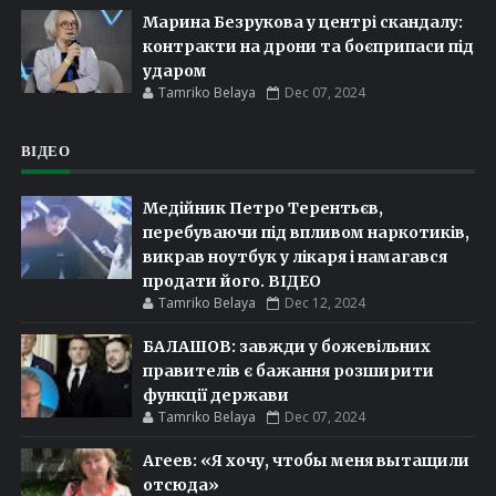
Марина Безрукова у центрі скандалу:
контракти на дрони та боєприпаси під
ударом
Tamriko Belaya
Dec 07, 2024
ВІДЕО
Медійник Петро Терентьєв,
перебуваючи під впливом наркотиків,
викрав ноутбук у лікаря і намагався
продати його. ВІДЕО
Tamriko Belaya
Dec 12, 2024
БАЛАШОВ: завжди у божевільних
правителів є бажання розширити
функції держави
Tamriko Belaya
Dec 07, 2024
Агеев: «Я хочу, чтобы меня вытащили
отсюда»