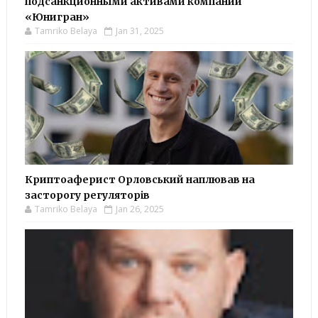
подсанкционными активами компании
«Юнигран»
Tamriko Belaya
Jan 31, 2025
Криптоаферист Орловський наплював на
засторогу регуляторів
Tamriko Belaya
Jan 26, 2025