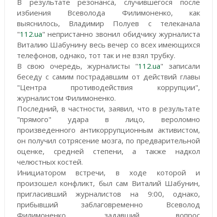
В результате резонанса, случившегося после
избиения Всеволода Филимоненко, как
выяснилось, Владимир Полуев с телеканала
"
112.ua
" непристанно звонил обидчику журналиста
Виталию Шабунину весь вечер со всех имеющихся
телефонов, однако, тот так и не взял трубку.
В свою очередь, журналисты "
112.ua
" записали
беседу с самим пострадавшим от действий главы
"Центра противодействия коррупции",
журналистом Филимоненко.
Последний, в частности, заявил, что в результате
"прямого" удара в лицо, вероломно
произведенного антикоррупционным активистом,
он получил сотрясение мозга, по предварительной
оценке, средней степени, а также надкол
челюстных костей.
Инициатором встречи, в ходе которой и
произошел конфликт, был сам Виталий Шабунин,
пригласивший журналистов на 9:00, однако,
прибывший заблаговременно Всеволод
Филимоненко, задавший вопрос