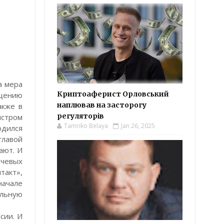
а мера
Криптоаферист Орловський
ищению
наплював на засторогу
акже в
регуляторів
истром
Tamriko Belaya
Jan 26, 2025
одился
главой
ают. И
ючевых
такт»,
начале
льную
сии. И