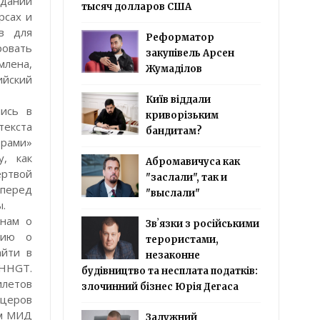
дании
тысяч долларов США
рсах и
в для
Реформатор
ровать
закупівель Арсен
млена,
Жумаділов
ийский
Київ віддали
пись в
криворізьким
текста
бандитам?
орами»
у, как
Абромавичуса как
ертвой
"заслали", так и
 перед
"выслали"
ы.
 нам о
Звʼязки з російськими
цию о
терористами,
айти в
незаконне
PHHGT.
будівництво та несплата податків:
илетов
злочинний бізнес Юрія Дегаса
ицеров
ем МИД
Залужний