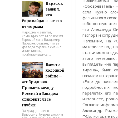
Появившееся ви
Парасюк
«Обозреватель» —
заявил,
если нужно сло
что
фальшивого сюжет
Евромайдан спас его
собственную агент
от тюрьмы
что Александр О
Народный депутат,
паспорт и сотрудн
командир сотни во время
Евромайдана Владимир
Напомним, на «О
Парасюк считает, что за
материале под на
два года Украина сильно
изменилась,
статьи можно сдел
приблизившись ...
этого интервью,
выглядеть «не па
Вместо
тирана», были с
холодной
началом интервью 
войны —
«Еще до появлен
«гибридная».
подробностях м
Пропасть между
перелетах его п
Россией и Западом
интернете, ровн
становится все
Согласно информа
глубже
Александр Раджа
За двадцать лет в
Брюсселе, будучи вхожим
ФСБ, которые по