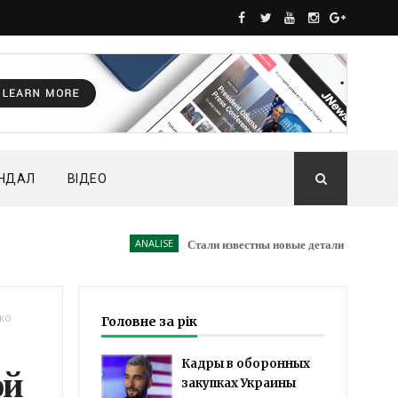
НДАЛ
ВІДЕО
ANALISE
Стали известны новые детали схемы с подсанк
ко
Головне за рік
Кадры в оборонных
ой
закупках Украины