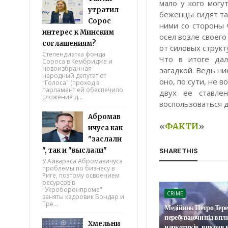
мало у кого могу
утратил
беженцы сидят та
Сорос
ними со стороны 
интерес к Минским
осел возле своего
соглашениям?
от силовых струк
Степендиатка фонда
Что в итоге дал
Сороса в Кембридже и
новоизбранная
загадкой. Ведь ни
народный депутат от
оно, по сути, не 
"Голоса" (проход в
парламент ей обеспечило
двух ее ставлен
сложение д...
воспользоваться 
Абромав
«
ФАКТИ
»
ичуса как
"заслали
", так и "выслали"
SHARE THIS
У Айвараса Абромавичуса
проблемы по бизнесу в
Риге, поэтому освоением
ресурсов в
"Укроборонпроме"
CRIME
заняты кадровик Бондар и
Тре...
Медійник Петро Тере
перебуваючи під вп
Хмельни
наркотиків, викрав н