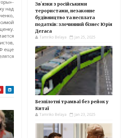
торы»-
Звʼязки з російськими
ку над
терористами, незаконне
ченко,
будівництво та несплата
исимой
податків: злочинний бізнес Юрія
щенку.
Дегаса
тается
Tamriko Belaya
Jan 25, 2025
истов,
РФ еще
елятся
Безпілотні трамваї без рейок у
Китаї
Tamriko Belaya
Jan 23, 2025