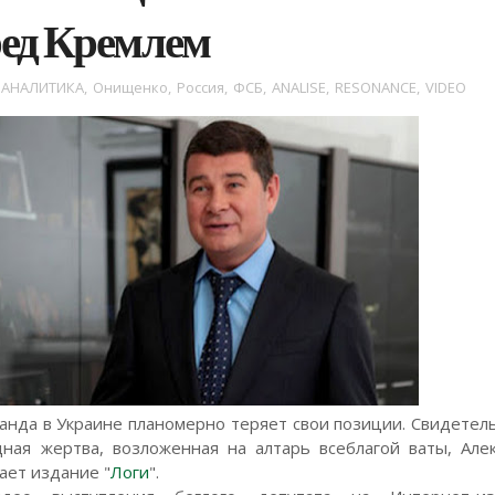
ред Кремлем
АНАЛИТИКА
,
Онищенко
,
Россия
,
ФСБ
,
ANALISE
,
RESONANCE
,
VIDEO
ганда в Украине планомерно теряет свои позиции. Свидетел
ная жертва, возложенная на алтарь всеблагой ваты, Але
ет издание "
Логи
".