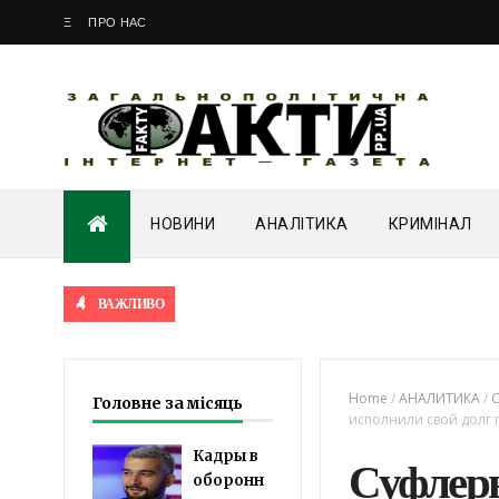
Ξ
ПРО НАС
НОВИНИ
АНАЛІТИКА
КРИМІНАЛ
ВАЖЛИВО
Home
/
АНАЛИТИКА
/
Головне за місяць
исполнили свой долг
Кадры в
Суфлер
оборонн