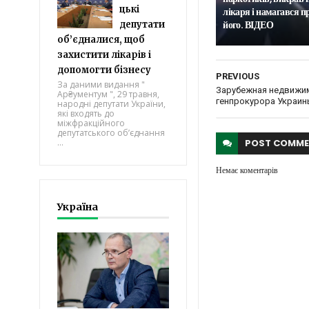
цькі
лікаря і намагався п
його. ВІДЕО
депутати
об’єдналися, щоб
захистити лікарів і
допомогти бізнесу
PREVIOUS
За даними видання "
Зарубежная недвижи
Ар₴ументум ", 29 травня,
генпрокурора Украи
народні депутати України,
які входять до
міжфракційного
депутатського об’єднання
...
POST
COMME
Немає коментарів
Україна