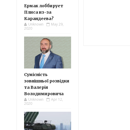
Ермак лоббирует
Плиса из-за
Карандеева?
Unknown
May 29,
2020
Сумісність
зовнішньої розвідки
та Валерія
Володимировича
Unknown
Apr 12,
2020