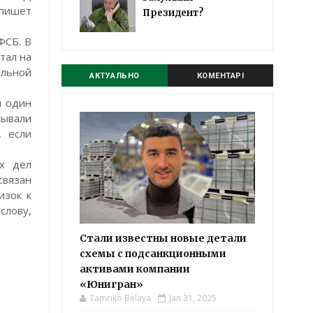
 пишет
Президент?
ФСБ. В
тал на
альной
АКТУАЛЬНО
КОМЕНТАРІ
л один
сывали
, если
их дел
связан
изок к
слову,
Стали известны новые детали
схемы с подсанкционными
активами компании
«Юнигран»
Tamriko Belaya
Jan 31, 2025