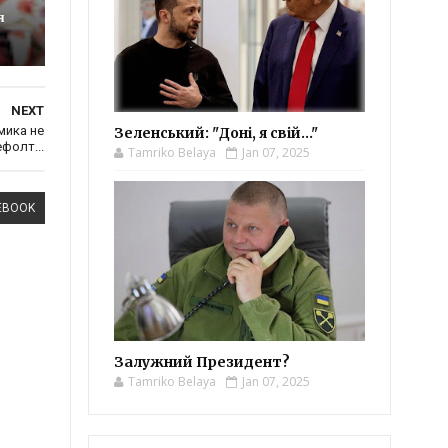
я
NEXT
мика не
Зеленський: "Доні, я свій..."
фолт...
Tamriko Belaya
Jan 07, 2025
EBOOK
Залужний Президент?
Tamriko Belaya
Jan 07, 2025