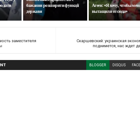
родати
бажання розширити функції
Агеев: «Я хочу, чтобы мен
держави
вытащили отсюда»
мость заместителя
Скаршевский: украинская эконо
ны
поднимется, нас ждет де
NT
BLOGGER
DISQUS
FAC