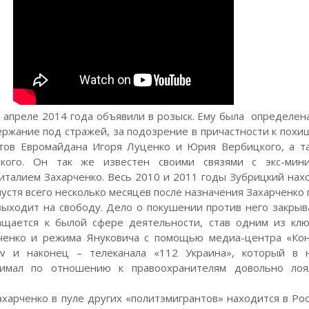
 апреле 2014 года объявили в розыск. Ему была определен
ержание под стражей, за подозрение в причастности к пох
стов Евромайдана Игоря Луценко и Юрия Вербицкого, а т
кого. Он так же известен своими связями с экс-мин
италием Захарченко. Весь 2010 и 2011 годы Зубрицкий нах
пустя всего несколько месяцев после назначения Захарченко 
ыходит на свободу. Дело о покушении против него закрыв
ащается к былой сфере деятельности, став одним из кл
ченко и режима Януковича с помощью медиа-центра «Кон
tv и наконец – телеканала «112 Украина», который в 
нимал по отношению к правоохранителям довольно лоя
ахарченко в пуле других «политэмигрантов» находится в Рос