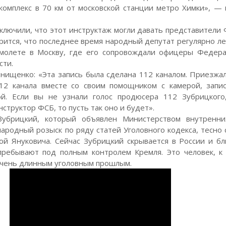
комплекс в 70 км от московской станции метро Химки», —
ключили, что этот инструктаж могли давать представители 
орится, что последнее время народный депутат регулярно ле
амолете в Москву, где его сопровождали офицеры Федер
сти.
Онищенко: «Эта запись была сделана 112 каналом. Приезжа
12 канала вместе со своим помощником с камерой, запи
й. Если вы не узнали голос продюсера 112 Зубрицкого
нструктор ФСБ, то пусть так оно и будет».
убрицкий, который объявлен Министерством внутренн
ародный розыск по ряду статей Уголовного кодекса, тесно 
ой Януковича. Сейчас Зубрицкий скрывается в России и бл
ребывают под полным контролем Кремля. Это человек, к 
очень длинным уголовным прошлым.