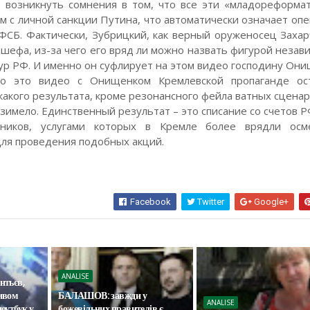
т возникнуть сомнения в том, что все эти «младореформа
м с личной санкции Путина, что автоматически означает опе
ФСБ. Фактически, Зубрицкий, как верный оруженосец Захар
 шефа, из-за чего его вряд ли можно назвать фигурой незав
тур РФ. И именно он суфлирует на этом видео господину Они
о это видео с Онищенком Кремлевской пропаганде ос
какого результата, кроме резонансного фейла ватных сценар
возимело. Единственный результат – это списание со счетов 
ников, услугами которых в Кремле более врядли осм
для проведения подобных акций.
Facebook
Twitter
Google+
ANALISE
нтьєв,
ливом
БАЛАШОВ: завжди у
ANALISE
оутбук у
божевільних правителів є