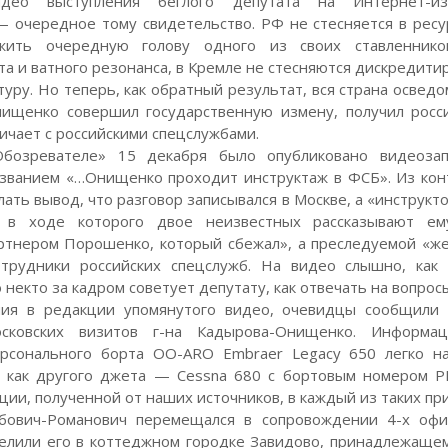
део выступления беглого депутата на Интернет-из
 очередное тому свидетельство. РФ не стесняется в ресу
жить очередную голову одного из своих ставленнико
а и ватного резонанса, в Кремле не стесняются дискредити
уру. Но теперь, как обратный результат, вся страна осведо
нищенко совершил государственную измену, получил росс
ичает с российскими спецслужбами.
бозревателе» 15 декабря было опубликовано видеоза
званием «…Онищенко проходит инструктаж в ФСБ». Из кон
ать вывод, что разговор записывался в Москве, а «инструкт
 в ходе которого двое неизвестных рассказывают ем
ртнером Порошенко, который сбежал», а преследуемой «ж
отрудники российских спецслужб. На видео слышно, как
некто за кадром советует депутату, как отвечать на вопрос
ия в редакции упомянутого видео, очевидцы сообщили
осковских визитов г-на Кадырова-Онищенко. Информа
ерсонального борта OO-ARO Embraer Legacy 650 легко н
о как другого джета — Cessna 680 с бортовым номером 
ции, полученной от наших источников, в каждый из таких пр
бович-Романович перемещался в сопровождении 4-х оф
селили его в коттеджном городке Завидово, принадлежащ