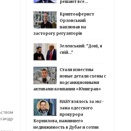
решают все...
Криптоаферист
Орловський
наплював на
засторогу регуляторів
Зеленський: "Доні, я
свій..."
Стали известны
новые детали схемы с
подсанкционными
активами компании «Юнигран»
НАБУ взялось за экс-
зама одесского
ьством
прокурора
ксандр
Корнилова, нажившего
недвижимость в Дубае и сотни