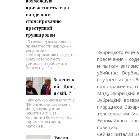
возможную
причастность ряда
нардепов к
спонсированию
преступной
группировки
В случае доказательства
причастности народных
депутатов к
Зубрицкого еще в
спонсированию банды, на
пресечения – сод
счету которой есть
убийства и грабежи, в
и пыткам активи
Верховную Ра...
убийстве Вербиц
внутренних дел В
Зеленськ
под стражей но, с
ий: "Доні,
МВД, Зубрицкий в
я свій..."
Зубрицкий возвр
Таку думку у своєму пості у
ФБ висловив президент
пиарщиков Захар
Фонду культурних
ініціатив ArtHuss
телекомпании V-
Костянтин Кожемяка. Далі
Евромайдана за
- пряма мова автора.
Матюки в...
позицию.
Сейчас Виталий З
Так ли