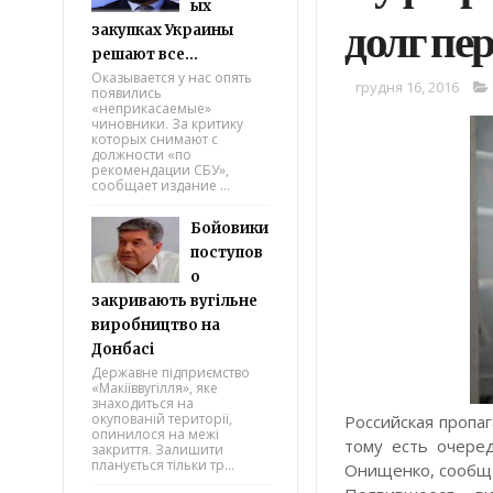
ых
долг пе
закупках Украины
решают все...
Оказывается у нас опять
грудня 16, 2016
появились
«неприкасаемые»
чиновники. За критику
которых снимают с
должности «по
рекомендации СБУ»,
сообщает издание ...
Бойовики
поступов
о
закривають вугільне
виробництво на
Донбасі
Державне підприємство
«Макіїввугілля», яке
знаходиться на
окупованій території,
Российская пропа
опинилося на межі
тому есть очеред
закриття. Залишити
планується тільки тр...
Онищенко, сообща