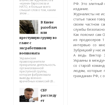
в качестве журналиста в
РФ. Это элитный 
«кухни» Евросоюза и
НАТО, я больше всего
издание.
слышал слов о том, каким
злом ...
Журналисты не ис
статье также гов
В Киеве
своем частном с
разоблач
службы безопасно
или
Как пояснил сам 
преступную группу во
из продюсеров 1
главе с
интервью со мно
эксработником
Зубрицкий у нас и
военкомата
А ведь Виктор З
Украинские
Украины в междун
правоохранители
прекратили деятельность
со старой команд
организованной
людям, которые п
преступной группы,
которая фабриковала
гражданин РФ, с 
выводы военно-
врачебных комиссий (В...
СБУ
расследу
ет