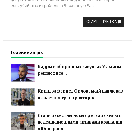
есть убийства и грабежи, в Верховную Ра...
СТАРІШІ ПУБЛІКАЦІЇ
Головне за рік
Кадры в оборонных закупках Украины
решают все...
Криптоаферист Орловський наплював
на засторогу регуляторів
Стали известны новые детали схемы с
подсанкционными активами компании
«Юнигран»