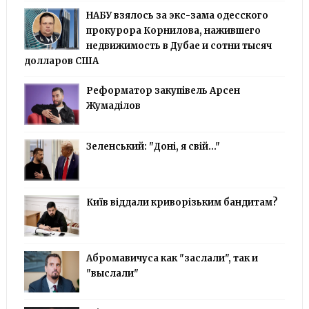
НАБУ взялось за экс-зама одесского
прокурора Корнилова, нажившего
недвижимость в Дубае и сотни тысяч
долларов США
Реформатор закупівель Арсен
Жумаділов
Зеленський: "Доні, я свій..."
Київ віддали криворізьким бандитам?
Абромавичуса как "заслали", так и
"выслали"