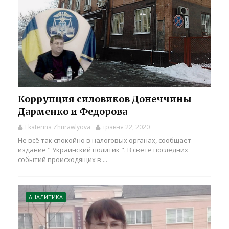
Коррупция силовиков Донеччины
Дарменко и Федорова
Ekaterina Zhurawlyova
травня 22, 2020
Не всё так спокойно в налоговых органах, сообщает
издание " Украинский политик ". В свете последних
событий происходящих в ...
АНАЛИТИКА