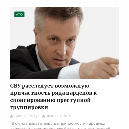
АТО
СБУ расследует возможную
причастность ряда нардепов к
спонсированию преступной
группировки
Tamriko Belaya
квітня 01, 2015
В случае доказательства причастности народных
депутатов к спонсированию банды, на счету которой