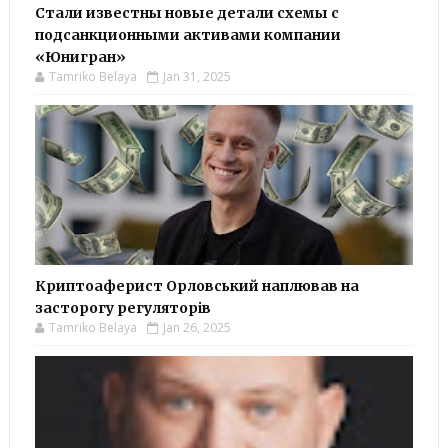
Стали известны новые детали схемы с
подсанкционными активами компании
«Юнигран»
Tamriko Belaya
Jan 31, 2025
Криптоаферист Орловський наплював на
засторогу регуляторів
Tamriko Belaya
Jan 26, 2025