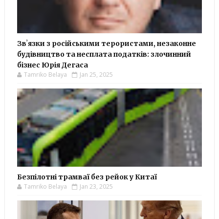
Звʼязки з російськими терористами, незаконне
будівництво та несплата податків: злочинний
бізнес Юрія Дегаса
Tamriko Belaya
Jan 25, 2025
Безпілотні трамваї без рейок у Китаї
Tamriko Belaya
Jan 23, 2025