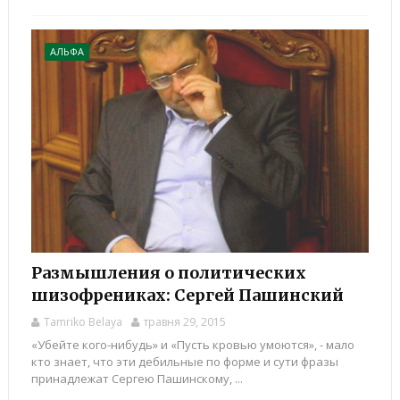
АЛЬФА
Размышления о политических
шизофрениках: Сергей Пашинский
Tamriko Belaya
травня 29, 2015
«Убейте кого-нибудь» и «Пусть кровью умоются», - мало
кто знает, что эти дебильные по форме и сути фразы
принадлежат Сергею Пашинскому, ...