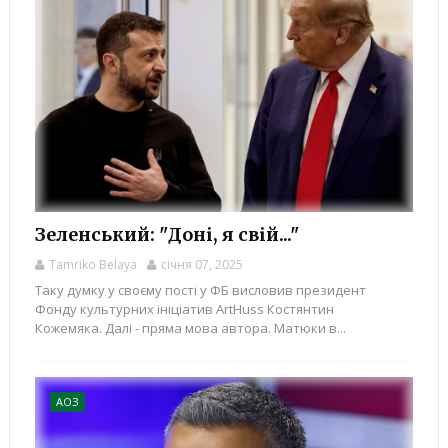
Зеленський: "Доні, я свій..."
Tamriko Belaya
січня 07, 2025
Таку думку у своєму пості у ФБ висловив президент
Фонду культурних ініціатив ArtHuss Костянтин
Кожемяка. Далі - пряма мова автора. Матюки в...
АОЗ