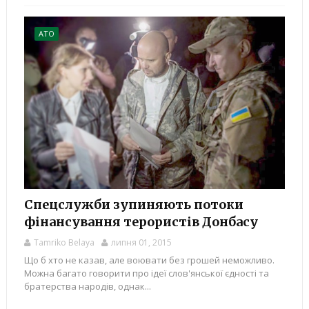
АТО
Спецслужби зупиняють потоки
фінансування терористів Донбасу
Tamriko Belaya
липня 01, 2015
Що б хто не казав, але воювати без грошей неможливо.
Можна багато говорити про ідеї слов'янської єдності та
братерства народів, однак...