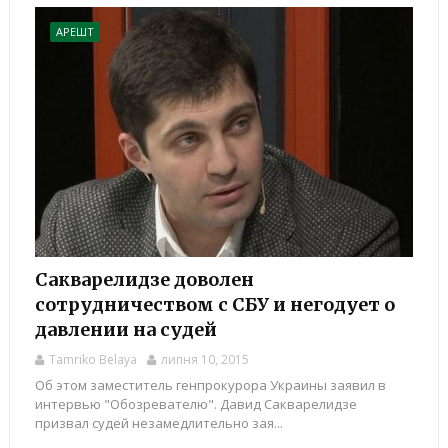
АРЕШТ
Сакварелидзе доволен
сотрудничеством с СБУ и негодует о
давлении на судей
Tamriko Belaya
липня 10, 2015
Об этом заместитель генпрокурора Украины заявил в
интервью "Обозревателю". Давид Сакварелидзе
призвал судей незамедлительно зая...