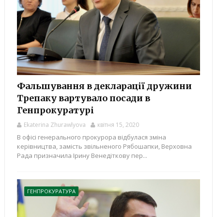
Фальшування в декларації дружини
Трепаку вартувало посади в
Генпрокуратурі
Ekaterina Zhurawlyova
квітня 15, 2020
В офісі генерального прокурора відбулася зміна
керівництва, замість звільненого Рябошапки, Верховна
Рада призначила Ірину Венедіткову пер...
ГЕНПРОКУРАТУРА