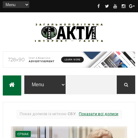
Показ дописів із міткою
СБУ
.
Показати всі дописи
ЄРМАК