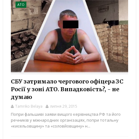
АТО
СБУ затримало чергового офіцера ЗС
Росії у зоні АТО. Випадковість?, - не
думаю
Tamriko Belaya
липня 29, 2015
Попри фальшиві заяви вищого керівництва РФ та його
речників у міжнародних організаціях, попри тотальну
«кисельовщину» та «соловйовщину» н...