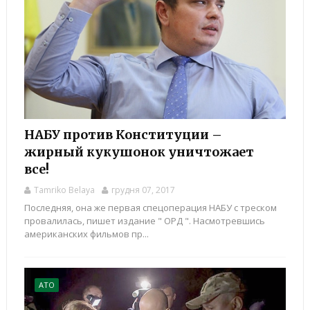
НАБУ против Конституции –
жирный кукушонок уничтожает
все!
Tamriko Belaya
грудня 07, 2017
Последняя, она же первая спецоперация НАБУ с треском
провалилась, пишет издание " ОРД ". Насмотревшись
американских фильмов пр...
АТО