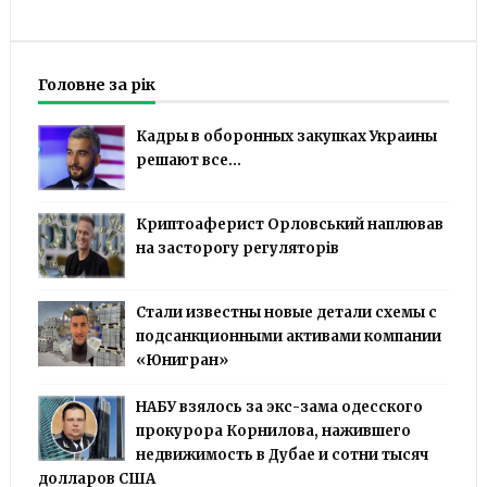
Головне за рік
Кадры в оборонных закупках Украины
решают все...
Криптоаферист Орловський наплював
на засторогу регуляторів
Стали известны новые детали схемы с
подсанкционными активами компании
«Юнигран»
НАБУ взялось за экс-зама одесского
прокурора Корнилова, нажившего
недвижимость в Дубае и сотни тысяч
долларов США