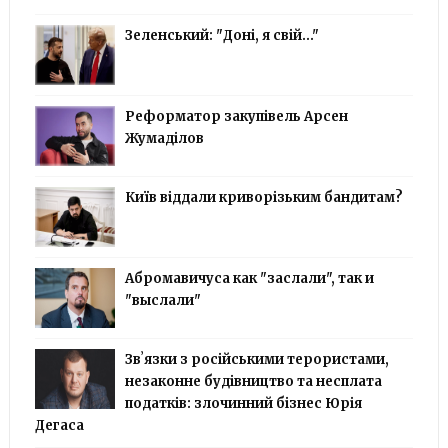
Зеленський: "Доні, я свій..."
Реформатор закупівель Арсен
Жумаділов
Київ віддали криворізьким бандитам?
Абромавичуса как "заслали", так и
"выслали"
Звʼязки з російськими терористами,
незаконне будівництво та несплата
податків: злочинний бізнес Юрія
Дегаса