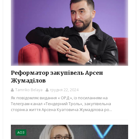
Реформатор закупівель Арсен
Жумаділов
Tamriko Belaya
грудня 22, 2024
Як повідомляє видання « ОРД », із посиланням на
Телеграм-канал «Тендерний Троль», закупівельна
сторінка життя Арсена Куатовича Жумаділова ро...
АОЗ