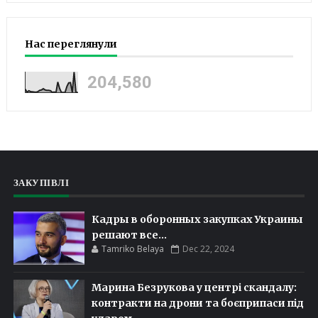
Нас переглянули
204,580
ЗАКУПІВЛІ
Кадры в оборонных закупках Украины
решают все...
Tamriko Belaya
Dec 22, 2024
Марина Безрукова у центрі скандалу:
контракти на дрони та боєприпаси під