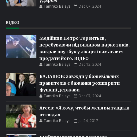
ударом
Tamriko Belaya
Dec 07, 2024
ВІДЕО
Медійник Петро Терентьєв,
перебуваючи під впливом наркотиків,
викрав ноутбук у лікаря і намагався
продати його. ВІДЕО
Tamriko Belaya
Dec 12, 2024
БАЛАШОВ: завжди у божевільних
правителів є бажання розширити
функції держави
Tamriko Belaya
Dec 07, 2024
Агеев: «Я хочу, чтобы меня вытащили
отсюда»
Tamriko Belaya
Jul 24, 2017