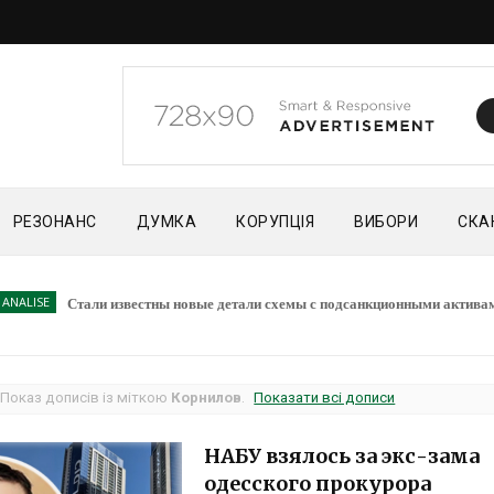
РЕЗОНАНС
ДУМКА
КОРУПЦІЯ
ВИБОРИ
СКА
Стали известны новые детали схемы с подсанкционными активами комп
Показ дописів із міткою
Корнилов
.
Показати всі дописи
НАБУ взялось за экс-зама
одесского прокурора