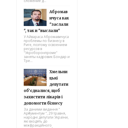
сложение д...
Абромав
ичуса как
"заслали
", так и "выслали"
У Айвараса Абромавичуса
проблемы по бизнесу в
Риге, поэтому освоением
ресурсов в
"Укроборонпроме"
заняты кадровик Бондар и
Тре...
Хмельни
цькі
депутати
об’єдналися, щоб
захистити лікарів і
допомогти бізнесу
За даними видання "
Ар₴ументум ", 29 травня,
народні депутати України,
які входять до
міжфракційного