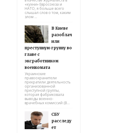
в качестве журналиста в
«кухни» Евросоюза и
НАТО, я больше всего
слышал слов о том, каким
злом ...
В Киеве
разоблач
или
преступную группу во
главе с
эксработником
военкомата
Украинские
правоохранители
прекратили деятельность
организованной
преступной группы,
которая фабриковала
выводы военно-
врачебных комиссий (В...
СБУ
расследу
ет