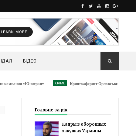
НДАЛ
ВІДЕО
ании «Юнигран»
CRIME
Криптоаферист Орловський наплював на заст
Головне за рік
Кадры в оборонных
закупках Украины