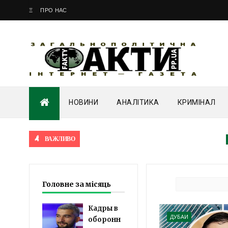
Ξ
ПРО НАС
НОВИНИ
АНАЛІТИКА
КРИМІНАЛ
ВАЖЛИВО
ANALISE
Головне за місяць
Кадры в
ДУБАИ
оборонн