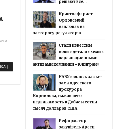
решают все...
Криптоаферист
А
Орловський
наплював на
засторогу регуляторів
ал в
Стали известны
новые детали схемы с
подсанкционными
активами компании «Юнигран»
ІКАЦІЇ
НАБУ взялось за экс-
зама одесского
прокурора
Корнилова, нажившего
недвижимость в Дубае и сотни
тысяч долларов США
Реформатор
закупівель Арсен