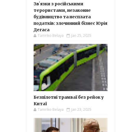
Звʼязки з російськими
терористами, незаконне
будівництво та несплата
податків: злочинний бізнес Юрія
Дегаса
Tamriko Belaya
Jan 25, 2025
Безпілотні трамваї без рейок у
Китаї
Tamriko Belaya
Jan 23, 2025