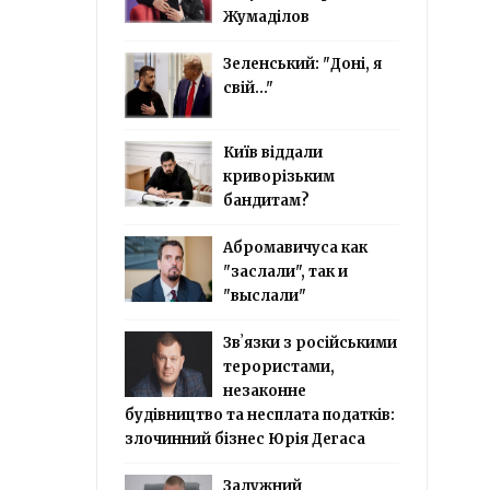
Жумаділов
Зеленський: "Доні, я
свій..."
Київ віддали
криворізьким
бандитам?
Абромавичуса как
"заслали", так и
"выслали"
Звʼязки з російськими
терористами,
незаконне
будівництво та несплата податків:
злочинний бізнес Юрія Дегаса
Залужний