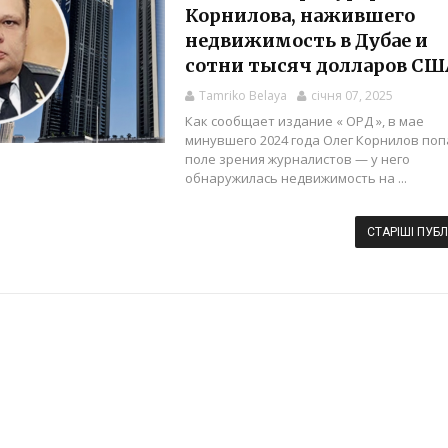
Корнилова, нажившего
недвижимость в Дубае и
сотни тысяч долларов СШ
Tamriko Belaya
січня 07, 2025
Как сообщает издание « ОРД », в мае
минувшего 2024 года Олег Корнилов поп
поле зрения журналистов — у него
обнаружилась недвижимость на ...
СТАРІШІ ПУБЛ