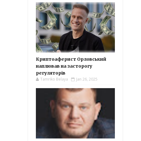
Криптоаферист Орловський
наплював на засторогу
регуляторів
Tamriko Belaya
Jan 26, 2025