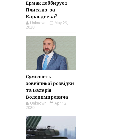
Ермак лоббирует
Плиса из-за
Карандеева?
Unknown
May 29,
2020
Сумісність
зовнішньої розвідки
та Валерія
Володимировича
Unknown
Apr 12,
2020