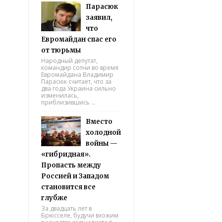
Парасюк
заявил,
что
Евромайдан спас его
от тюрьмы
Народный депутат,
командир сотни во время
Евромайдана Владимир
Парасюк считает, что за
два года Украина сильно
изменилась,
приблизившись ...
Вместо
холодной
войны —
«гибридная».
Пропасть между
Россией и Западом
становится все
глубже
За двадцать лет в
Брюсселе, будучи вхожим