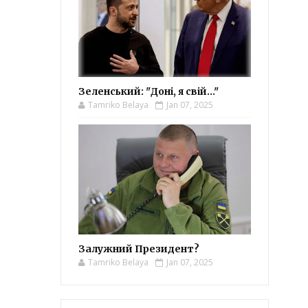
Зеленський: "Доні, я свій..."
Tamriko Belaya
Jan 07, 2025
Залужний Президент?
Tamriko Belaya
Jan 07, 2025