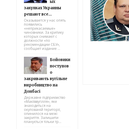
ых
закупках Украины
решают все...
Оказывается у нас опять
появились
«неприкасаемые»
чиновники. За критику
которых снимают с
должности «по
рекомендации СБУ»,
сообщает издание ...
Бойовики
поступов
о
закривають вугільне
виробництво на
Донбасі
Державне підприємство
«Макіїввугілля», яке
знаходиться на
окупованій території,
опинилося на межі
закриття. Залишити
планується тільки тр...