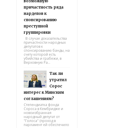
возможную
причастность ряда
нардепов к
спонсированию
преступной
группировки
В случае доказательства
причастности народных
депутатов к
спонсированию банды, на
счету которой есть
убийства и грабежи, в
Верховную Ра...
Так ли
утратил
Сорос
интерес к Минским
соглашениям?
Степендиатка фонда
Сороса в Кембридже и
новоизбранная
народный депутат от
"Голоса" (проход в
парламент ей обеспечило