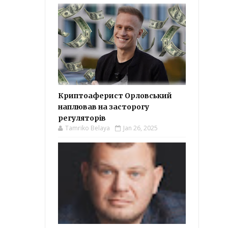
Криптоаферист Орловський
наплював на засторогу
регуляторів
Tamriko Belaya
Jan 26, 2025