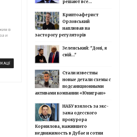
решают все...
Криптоаферист
Орловський
наплював на
ожим в
за и
засторогу регуляторів
,
Зеленський: "Доні, я
свій..."
ІКАЦІЇ
Стали известны
новые детали схемы с
подсанкционными
активами компании «Юнигран»
НАБУ взялось за экс-
зама одесского
прокурора
Корнилова, нажившего
недвижимость в Дубае и сотни