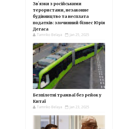
Звʼязки з російськими
терористами, незаконне
будівництво та несплата
податків: злочинний бізнес Юрія
Дегаса
Tamriko Belaya
Jan 25, 2025
Безпілотні трамваї без рейок у
Китаї
Tamriko Belaya
Jan 23, 2025