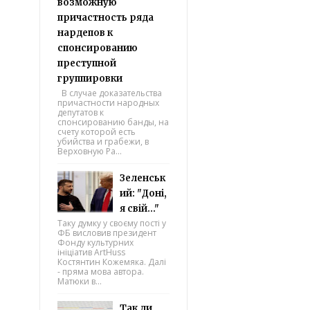
возможную
причастность ряда
нардепов к
спонсированию
преступной
группировки
В случае доказательства
причастности народных
депутатов к
спонсированию банды, на
счету которой есть
убийства и грабежи, в
Верховную Ра...
Зеленськ
ий: "Доні,
я свій..."
Таку думку у своєму пості у
ФБ висловив президент
Фонду культурних
ініціатив ArtHuss
Костянтин Кожемяка. Далі
- пряма мова автора.
Матюки в...
Так ли