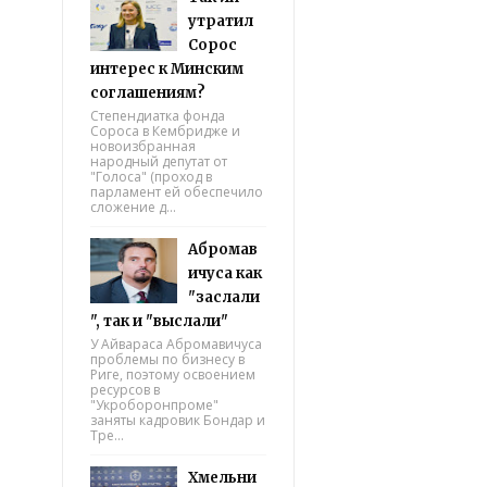
утратил
Сорос
интерес к Минским
соглашениям?
Степендиатка фонда
Сороса в Кембридже и
новоизбранная
народный депутат от
"Голоса" (проход в
парламент ей обеспечило
сложение д...
Абромав
ичуса как
"заслали
", так и "выслали"
У Айвараса Абромавичуса
проблемы по бизнесу в
Риге, поэтому освоением
ресурсов в
"Укроборонпроме"
заняты кадровик Бондар и
Тре...
Хмельни