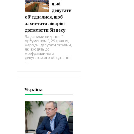
цькі
депутати
об’єдналися, щоб
захистити лікарів і
допомогти бізнесу
За даними видання "
Ар₴ументум ", 29 травня,
народні депутати України,
які входять до
міжфракційного
депутатського об’єднання
...
Україна