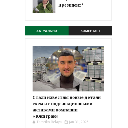
Президент?
АКТУАЛЬНО
КОМЕНТАРІ
Стали известны новые детали
схемы с подсанкционными
активами компании
«Юнигран»
Tamriko Belaya
Jan 31, 2025