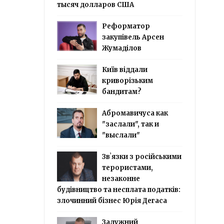
тысяч долларов США
Реформатор
закупівель Арсен
Жумаділов
Київ віддали
криворізьким
бандитам?
Абромавичуса как
"заслали", так и
"выслали"
Звʼязки з російськими
терористами,
незаконне
будівництво та несплата податків:
злочинний бізнес Юрія Дегаса
Залужний