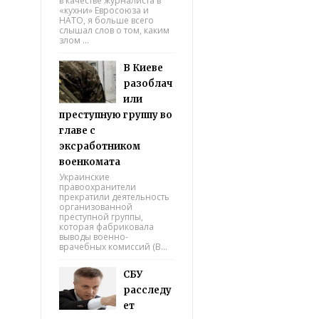
в качестве журналиста в
«кухни» Евросоюза и
НАТО, я больше всего
слышал слов о том, каким
злом ...
В Киеве
разоблач
или
преступную группу во
главе с
эксработником
военкомата
Украинские
правоохранители
прекратили деятельность
организованной
преступной группы,
которая фабриковала
выводы военно-
врачебных комиссий (В...
СБУ
расследу
ет