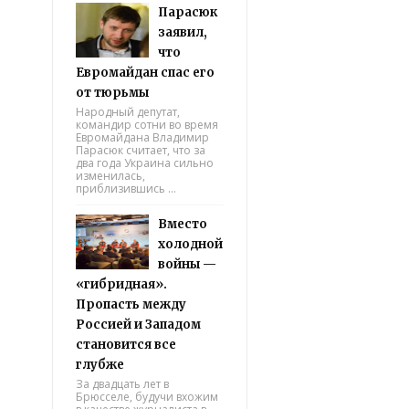
Парасюк
заявил,
что
Евромайдан спас его
от тюрьмы
Народный депутат,
командир сотни во время
Евромайдана Владимир
Парасюк считает, что за
два года Украина сильно
изменилась,
приблизившись ...
Вместо
холодной
войны —
«гибридная».
Пропасть между
Россией и Западом
становится все
глубже
За двадцать лет в
Брюсселе, будучи вхожим