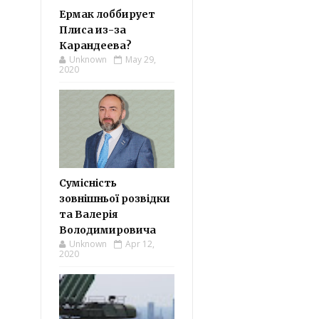
Ермак лоббирует
Плиса из-за
Карандеева?
Unknown
May 29,
2020
Сумісність
зовнішньої розвідки
та Валерія
Володимировича
Unknown
Apr 12,
2020