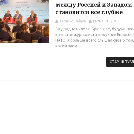
между Россией и Западом
становится все глубже
Tamriko Belaya
квітня 01, 2015
За двадцать лет в Брюсселе, будучи вх
качестве журналиста в «кухни» Евросою
НАТО, я больше всего слышал слов о том
каким злом ...
СТАРІШІ ПУБЛ