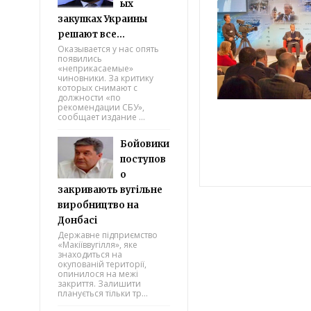
ых
закупках Украины
решают все...
Оказывается у нас опять
появились
«неприкасаемые»
чиновники. За критику
которых снимают с
должности «по
рекомендации СБУ»,
сообщает издание ...
Бойовики
поступов
о
закривають вугільне
виробництво на
Донбасі
Державне підприємство
«Макіїввугілля», яке
знаходиться на
окупованій території,
опинилося на межі
закриття. Залишити
планується тільки тр...